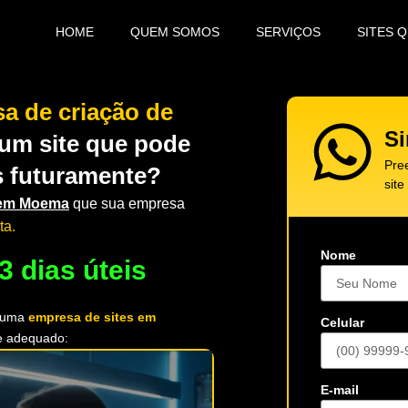
HOME
QUEM SOMOS
SERVIÇOS
SITES 
a de criação de
Si
 um site que pode
Pre
s futuramente?
site
s em Moema
que sua empresa
ta.
Nome
3 dias úteis
r uma
empresa de sites em
Celular
e adequado:
E-mail