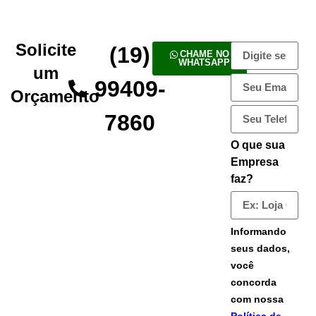
Solicite
(19)
CHAME NO
WHATSAPP
um
99409-
Orçamento
7860
O que sua
Empresa
faz?
Informando
seus dados,
você
concorda
com nossa
Política de