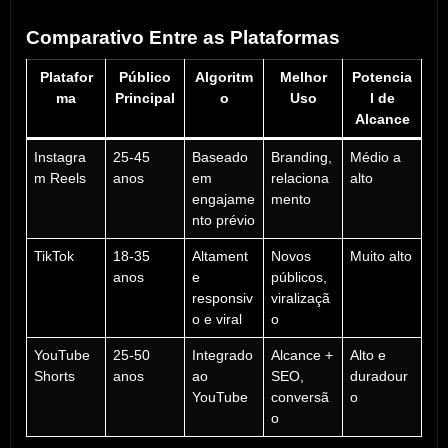
Comparativo Entre as Plataformas
Platafor
Público
Algoritm
Melhor
Potencia
ma
Principal
o
Uso
l de
Alcance
Instagra
25-45
Baseado
Branding,
Médio a
m Reels
anos
em
relaciona
alto
engajame
mento
nto prévio
TikTok
18-35
Altament
Novos
Muito alto
anos
e
públicos,
responsiv
viralizaçã
o e viral
o
YouTube
25-50
Integrado
Alcance +
Alto e
Shorts
anos
ao
SEO,
duradour
YouTube
conversã
o
o