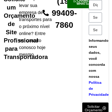
(19)
CHAME NO
WHATSAPP
levar sua
um
99409-
empresa de
Orçamento
transportes para
de
7860
o próximo nível
Site
online? Entre
Profissional
em contato
Informando
seus
conosco hoje
para
dados,
mesmo.
Transportadora
você
concorda
com
nossa
Política
de
Privacidade
Solicitar
Orçamento