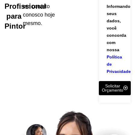
Profissional
em contato
Informando
seus
conosco hoje
para
dados,
mesmo.
Pintor
você
concorda
com
nossa
Política
de
Privacidade
Solicitar
Orçamento